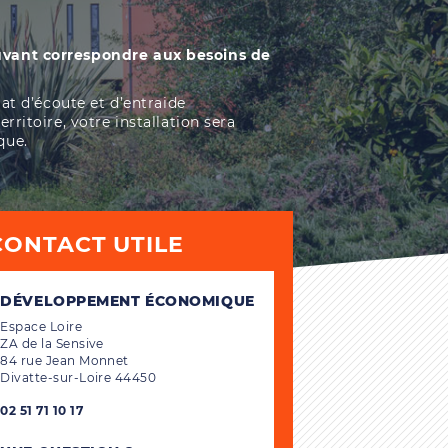
pouvant correspondre aux besoins de
t d’écoute et d’entraide
rritoire, votre installation sera
que.
CONTACT UTILE
DÉVELOPPEMENT ÉCONOMIQUE
Espace Loire
ZA de la Sensive
84 rue Jean Monnet
Divatte-sur-Loire 44450
02 51 71 10 17