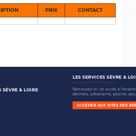
IPTION
PRIX
CONTACT
LES SERVICES SÈVRE & LO
Retrouvez-ici un accès à l’ense
S
SÈVRE & LOIRE
déchets, urbanisme, piscine, ea
ACCÉDER AUX SITES DES SE