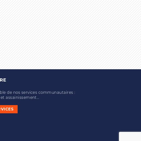
IRE
mble de nos services communautaires :
u et assainissement…
RVICES